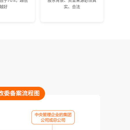
低于70%，越低
股东背景、资金来源必须真
越好
实、合法