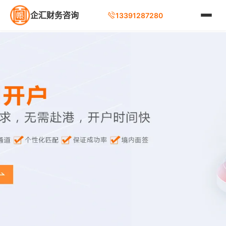
企汇财务咨询
13391287280