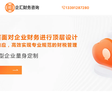
企汇财务咨询
13391287280