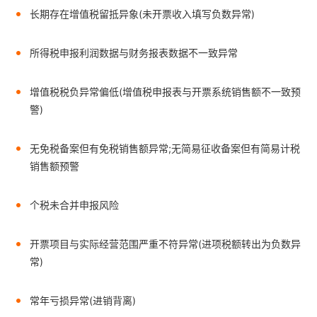
长期存在增值税留抵异象(未开票收入填写负数异常)
所得税申报利润数据与财务报表数据不一致异常
增值税税负异常偏低(增值税申报表与开票系统销售额不一致预
警)
无免税备案但有免税销售额异常;无简易征收备案但有简易计税
销售额预警
个税未合并申报风险
开票项目与实际经营范围严重不符异常(进项税额转出为负数异
常)
常年亏损异常(进销背离)