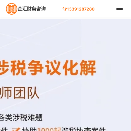
企汇财务咨询
13391287280