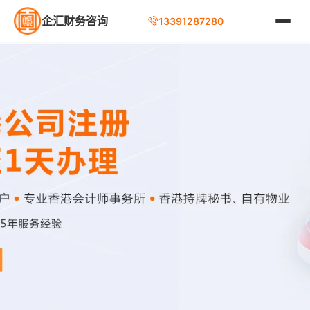
企汇财务咨询
13391287280