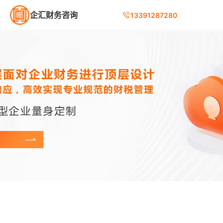
企汇财务咨询
13391287280